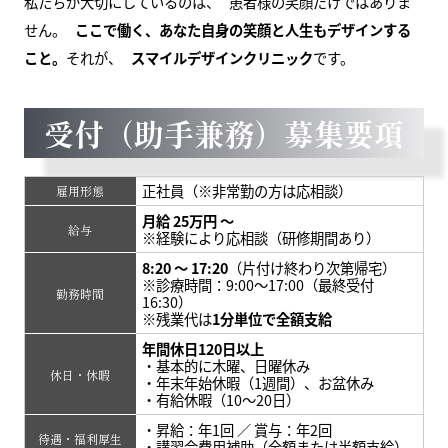
私たちが大切にしているのは、 患者様の笑顔だけではありま
せん。
ここで働く、あなた自身の笑顔と人生もデザインする
こと。
それが、
スマイルデザインクリニック
です。
受付（助手兼務）募集要項
正社員（※非常勤の方は応相談）
雇用形態
月給 25万円 〜
給与
※経験により応相談（研修期間あり）
8:20 〜 17:20
（片付け終わり次第帰宅）
※診療時間：9:00〜17:00（最終受付
勤務時間
16:30）
※残業代は
1分単位で全額支給
年間休日120日以上
・基本的に木曜、日曜休み
休日・休暇
・年末年始休暇（1週間）、お盆休み
・有給休暇（10〜20日）
・昇給：年1回 ／ 賞与：年2回
待遇・福利厚生
・講習会費用補助（全額または半額支給）