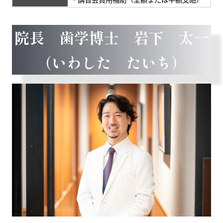
院長 歯学博士 岩下 太一
（いわした たいち）